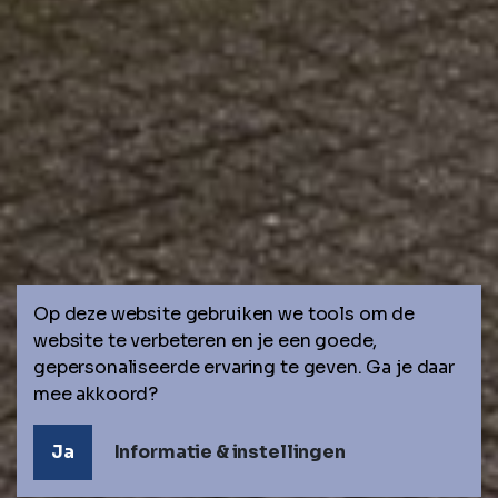
Op deze website gebruiken we tools om de
website te verbeteren en je een goede,
Lucrasoft ICT Groep
gepersonaliseerde ervaring te geven. Ga je daar
Wij laten techniek voor jou
mee akkoord?
werken
Ja
Informatie & instellingen