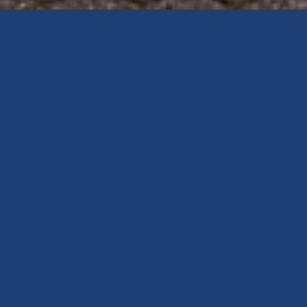
Innovatie stopt nooit. Met de mogelijkheden die de
nieuwste techniek biedt, willen we jou inspireren. Zo
maken we de wereld samen makkelijker, slimmer en
beter, en laten we techniek vóór jou werken. Samen
bouwen wij aan een fanclub met 1000 leden in
binnen- en buitenland: klanten en partners die in
onze aanpak geloven.